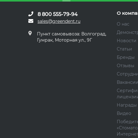
О компа
8 800 555-79-94
sales@greendent.ru
О нас
Демонст
Пункт самовывоза: Волгоград,
Гумрак, Моторная ул., 9Г
Новости
Статьи
Бренды
Отзывы
Сотрудн
Ваканси
Сертифи
лицензи
Награды
Видео
Победите
«Стомато
Интернет