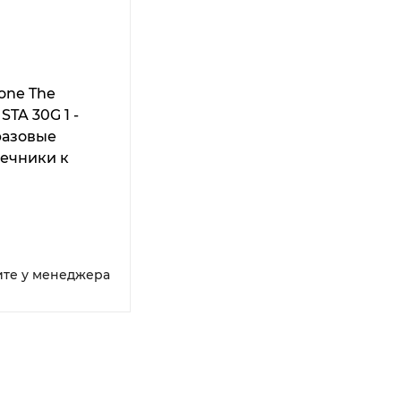
tone The
STA 30G 1 -
разовые
ечники к
ату
uDent STA
Unit с иглой
 упаковка 50
ите у менеджера