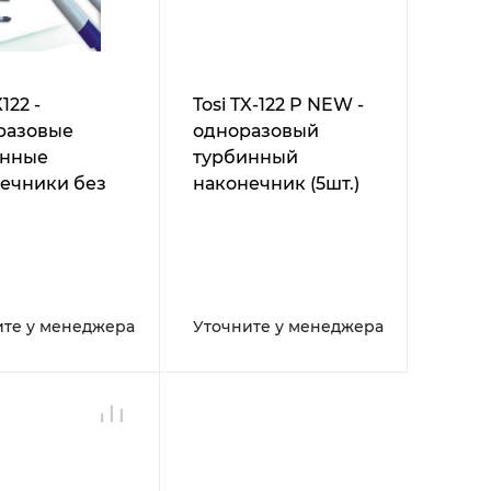
X122 -
Tosi TX-122 P NEW -
разовые
одноразовый
инные
турбинный
ечники без
наконечник (5шт.)
ходника
ите у менеджера
Уточните у менеджера