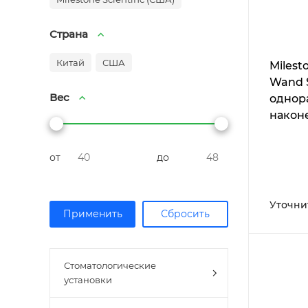
Страна
Китай
США
Milest
Wand S
Вес
однор
након
аппар
Compu
от
до
Drive 
27G 1 
50 шт.
Уточни
Стоматологические
установки