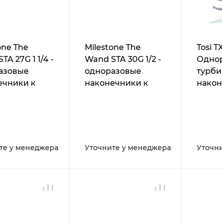
one The
Milestone The
Tosi T
TA 27G 1 1/4 -
Wand STA 30G 1/2 -
Одно
азовые
одноразовые
турб
ечники к
наконечники к
након
ату
аппарату
пере
Dent STA
CompuDent STA
Unit с иглой
Drive Unit с иглой
1/4, упаковка
30G 1/2, упаковка
50 шт.
те у менеджера
Уточните у менеджера
Уточн