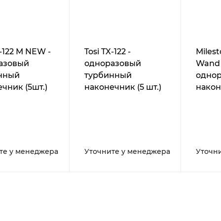
X-122 M NEW -
Tosi TX-122 -
Miles
азовый
одноразовый
Wand 
нный
турбинный
одно
чник (5шт.)
наконечник (5 шт.)
након
аппар
Comp
Drive 
30G 1,
шт.
те у менеджера
Уточните у менеджера
Уточн