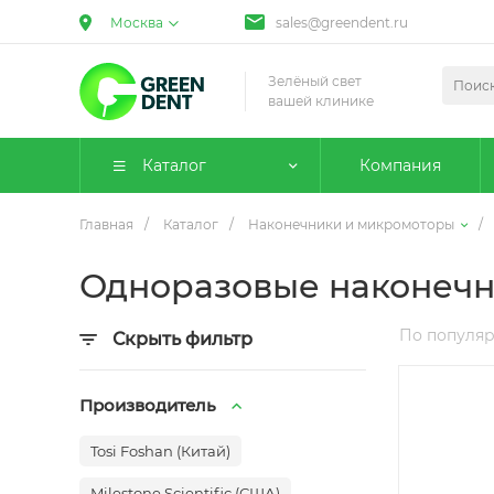
Москва
sales@greendent.ru
Зелёный свет
вашей клинике
Каталог
Компания
Главная
/
Каталог
/
Наконечники и микромоторы
/
Одноразовые наконеч
По популя
Скрыть фильтр
Производитель
Tosi Foshan (Китай)
Milestone Scientific (США)