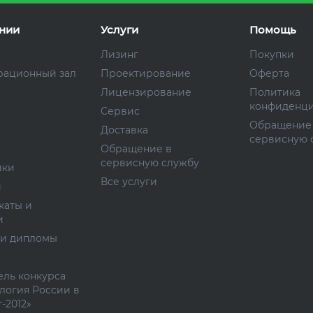
нии
Услуги
Помощь
Лизинг
Покупки
рационный зал
Проектирование
Оферта
Лицензирование
Политика
конфиденци
Сервис
Обращение
Доставка
сервисную 
Обращение в
сервисную службу
ики
Все услуги
и
каты и
и
 и дипломы
ль конкурса
логия России в
-2012»