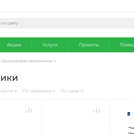
Акции
Услуги
Проекты
Помо
Одноразовые наконечники
ники
рности
По названию
По цене