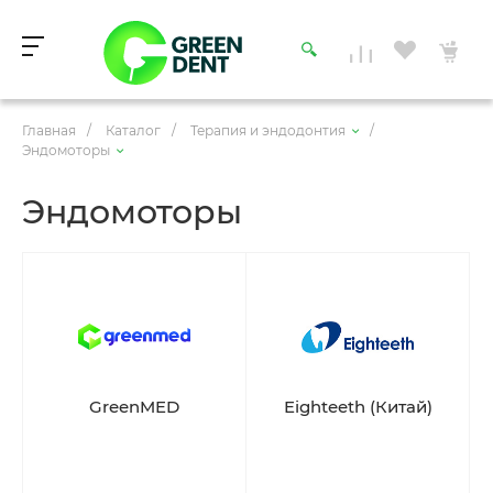
Главная
/
Каталог
/
Терапия и эндодонтия
/
Эндомоторы
Эндомоторы
GreenMED
Eighteeth (Китай)